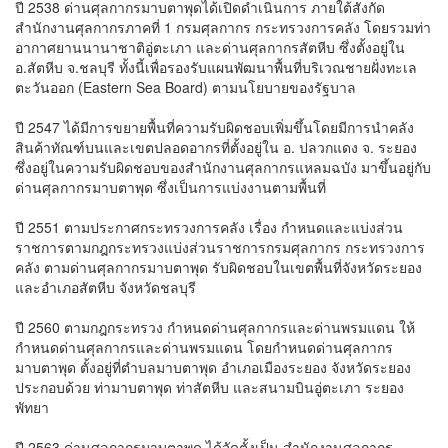
ปี 2538 ด่านศุลกากรมาบตาพุดได้เปิดดำเนินการ ภายใต้สังกัด
สำนักงานศุลกากรภาคที่ 1 กรมศุลกากร กระทรวงการคลัง โดยรวมท่า
อากาศยานนานาชาติอู่ตะเภา และด่านศุลกากรสัตหีบ ซึ่งตั้งอยู่ใน
อ.สัตหีบ จ.ชลบุรี ทั้งนี้เพื่อรองรับแผนพัฒนาพื้นที่บริเวณชายฝั่งทะเล
ตะวันออก (Eastern Sea Board) ตามนโยบายของรัฐบาล
ปี 2547 ได้มีการขยายพื้นที่ความรับผิดชอบเพิ่มขึ้นโดยมีการนำคลัง
สินค้าทัณฑ์บนและเขตปลอดอากรที่ตั้งอยู่ใน อ. ปลวกแดง จ. ระยอง
ซึ่งอยู่ในความรับผิดชอบของสำนักงานศุลกากรแหลมฉบัง มาขึ้นอยู่กับ
ด่านศุลกากรมาบตาพุด ซึ่งเป็นการแบ่งงานตามพื้นที่
ปี 2551 ตามประกาศกระทรวงการคลัง เรื่อง กำหนดและแบ่งส่วน
ราชการตามกฎกระทรวงแบ่งส่วนราชการกรมศุลกากร กระทรวงการ
คลัง ตามด่านศุลกากรมาบตาพุด รับผิดชอบในเขตพื้นที่จังหวัดระยอง
และอำเภอสัตหีบ จังหวัดชลบุรี
ปี 2560 ตามกฎกระทรวง กำหนดด่านศุลกากรและด่านพรมแดน ให้
กำหนดด่านศุลกากรและด่านพรมแดน โดยกำหนดด่านศุลกากร
มาบตาพุด ตั้งอยู่ที่ตำบลมาบตาพุด อำเภอเมืองระยอง จังหวัดระยอง
ประกอบด้วย ท่ามาบตาพุด ท่าสัตหีบ และสนามบินอู่ตะเภา ระยอง
พัทยา
ปี 2563 ด่านศุลกากรมาบตาพุด ได้จัดตั้งเป็น สำนักงานศุลกากร